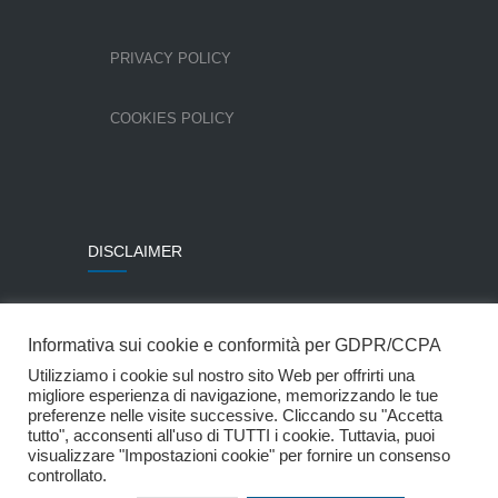
PRIVACY POLICY
COOKIES POLICY
DISCLAIMER
Alcune immagini sono state utilizzate per gentile
Informativa sui cookie e conformità per GDPR/CCPA
concessione della Colombo Costruzioni SpA.
Utilizziamo i cookie sul nostro sito Web per offrirti una
© Mpartner Srl
migliore esperienza di navigazione, memorizzando le tue
preferenze nelle visite successive. Cliccando su "Accetta
tutto", acconsenti all'uso di TUTTI i cookie. Tuttavia, puoi
Website by
Blucannella.it
visualizzare "Impostazioni cookie" per fornire un consenso
controllato.