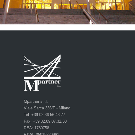
Mpartner s.r.l.
Viale Sarca 336/F - Milano
Tel. +39.02.36.56.43.77
Fax. +39.02.89.07.32.50
REA: 1789758
P.IVA: 05018220961