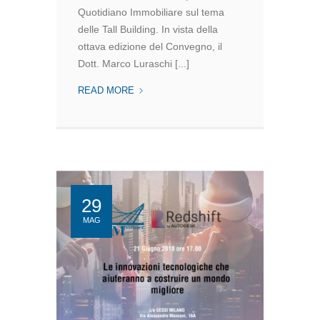
Quotidiano Immobiliare sul tema
delle Tall Building. In vista della
ottava edizione del Convegno, il
Dott. Marco Luraschi [...]
MPARTNER
READ MORE
A
ILQI
–
13
GIUGNO.
LE
INNOVAZIONI
29
PROGETTUALI
MAG
NEL
MONDO
DEI
GRATTACIELI