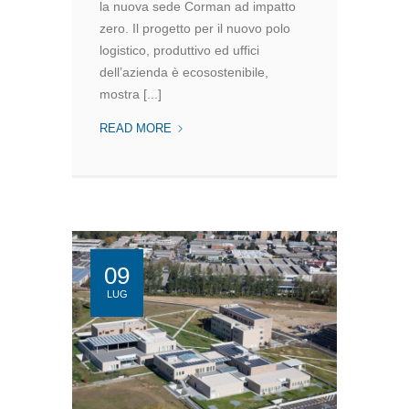
la nuova sede Corman ad impatto
zero. Il progetto per il nuovo polo
logistico, produttivo ed uffici
dell’azienda è ecosostenibile,
mostra [...]
LA
READ MORE
NUOVA
SEDE
CORMAN
AD
IMPATTO
ZERO
09
LUG