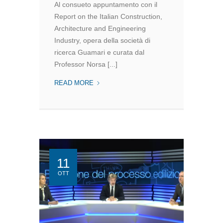
Al consueto appuntamento con il
Report on the Italian Construction,
Architecture and Engineering
Industry, opera della società di
ricerca Guamari e curata dal
Professor Norsa [...]
MPARTNER
READ MORE
SI
CONSOLIDA
TRA
LE
150
SOCIETÀ
DI
11
INGEGNERIA
OTT
LEADER
IN
ITALIA