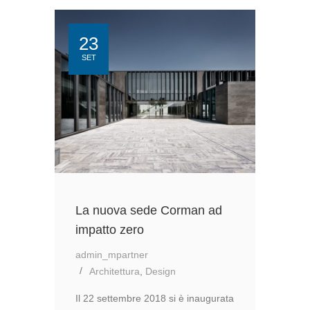
23
SET
La nuova sede Corman ad
impatto zero
admin_mpartner
Architettura
,
Design
Il 22 settembre 2018 si è inaugurata