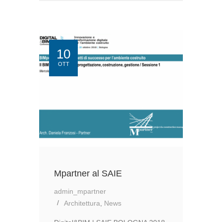
–
11
OTTOBRE.
L’EVOLUZIONE
DEL
10
PROCESSO
OTT
EDILIZIO:
DALLA
PROGETTAZIONE
ALLA
GESTIONE
Mpartner al SAIE
admin_mpartner
Architettura
,
News