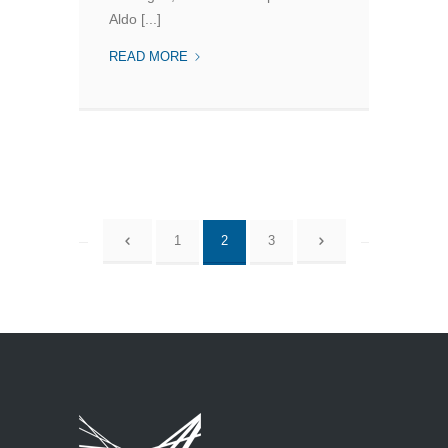
Aldo [...]
8°
READ MORE
TALL
BUILDING
CONFERENCE
1
2
3