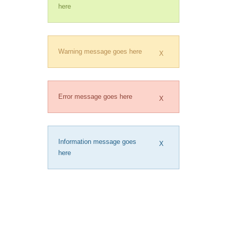
here
Warning message goes here
X
Error message goes here
X
Information message goes
X
here