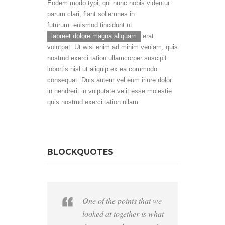
Eodem modo typi, qui nunc nobis videntur
parum clari, fiant sollemnes in
futurum. euismod tincidunt ut
laoreet dolore magna aliquam
erat
volutpat. Ut wisi enim ad minim veniam, quis
nostrud exerci tation ullamcorper suscipit
lobortis nisl ut aliquip ex ea commodo
consequat. Duis autem vel eum iriure dolor
in hendrerit in vulputate velit esse molestie
quis nostrud exerci tation ullam.
BLOCKQUOTES
One of the points that we
looked at together is what