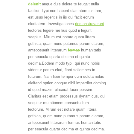
delenit
augue duis dolore te feugait nulla
facilisi. Typi non habent claritatem insitam;
est usus legentis in iis qui facit eorum
claritatem. Investigationes
demonstraverunt
lectores legere me lius quod ii legunt
saepius. Mirum est notare quam littera
gothica, quam nunc putamus parum claram,
anteposuerit litterarum
formas
humanitatis
per seacula quarta decima et quinta
decima.
Eodem modo typi, qui nunc nobis
videntur parum clari, fiant sollemnes in
futurum. Nam liber tempor cum soluta nobis
eleifend option congue nihil imperdiet doming
id quod mazim placerat facer possim.
Claritas est etiam processus dynamicus, qui
sequitur mutationem consuetudium
lectorum. Mirum est notare quam littera
gothica, quam nunc putamus parum claram,
anteposuerit litterarum formas humanitatis
per seacula quarta decima et quinta decima.