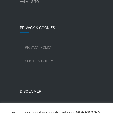
VAI AL SITO
PRIVACY & COOKIES
PRIVACY POLICY
COOKIES POLICY
DISCLAIMER
Alcune immagini sono state utilizzate per gentile
Informativa sui cookie e conformità per GDPR/CCPA
concessione della Colombo Costruzioni SpA.