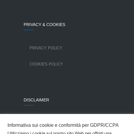
PRIVACY & COOKIES
PRIVACY POLICY
COOKIES POLICY
DISCLAIMER
Alcune immagini sono state utilizzate per gentile
Informativa sui cookie e conformità per GDPR/CCPA
concessione della Colombo Costruzioni SpA.
Utilizziamo i cookie sul nostro sito Web per offrirti una