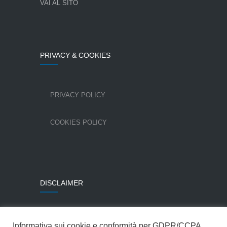
VAI AL SITO
PRIVACY & COOKIES
PRIVACY POLICY
COOKIES POLICY
DISCLAIMER
Alcune immagini sono state utilizzate per gentile
Informativa sui cookie e conformità per GDPR/CCPA
concessione della Colombo Costruzioni SpA.