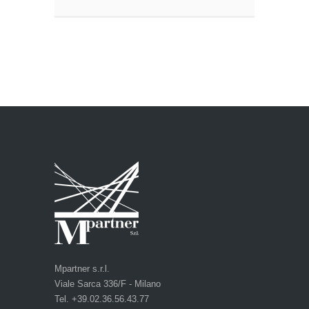
INIZIO
LAVORI
Mpartner s.r.l.
Viale Sarca 336/F - Milano
Tel. +39.02.36.56.43.77