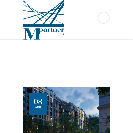
08
APR