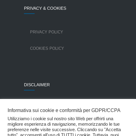
PRIVACY & COOKIES
PRIVACY POLICY
COOKIES POLICY
DISCLAIMER
Alcune immagini sono state utilizzate per gentile
Informativa sui cookie e conformità per GDPR/CCPA
concessione della Colombo Costruzioni SpA.
Utilizziamo i cookie sul nostro sito Web per offrirti una
© Mpartner Srl
migliore esperienza di navigazione, memorizzando le tue
preferenze nelle visite successive. Cliccando su "Accetta
tutto", acconsenti all'uso di TUTTI i cookie. Tuttavia, puoi