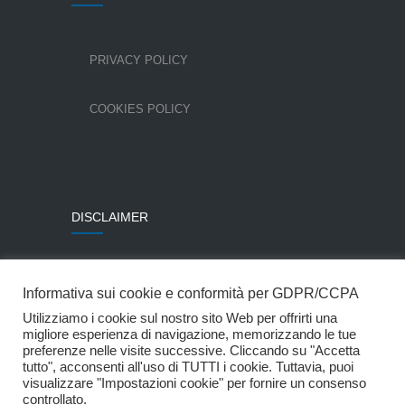
PRIVACY POLICY
COOKIES POLICY
DISCLAIMER
Alcune immagini sono state utilizzate per gentile
Informativa sui cookie e conformità per GDPR/CCPA
concessione della Colombo Costruzioni SpA.
Utilizziamo i cookie sul nostro sito Web per offrirti una
© Mpartner Srl
migliore esperienza di navigazione, memorizzando le tue
preferenze nelle visite successive. Cliccando su "Accetta
tutto", acconsenti all'uso di TUTTI i cookie. Tuttavia, puoi
Website by
Blucannella.it
visualizzare "Impostazioni cookie" per fornire un consenso
controllato.