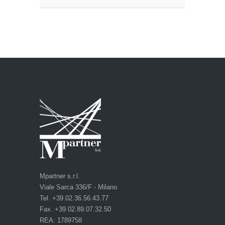
Mpartner s.r.l.
Viale Sarca 336/F - Milano
Tel. +39.02.36.56.43.77
Fax. +39.02.89.07.32.50
REA: 1789758