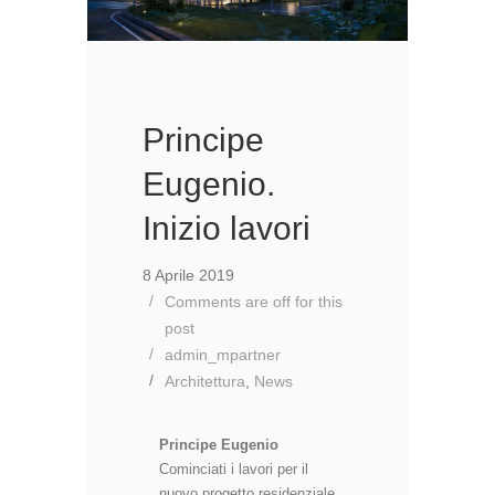
Principe
Eugenio.
Inizio lavori
8 Aprile 2019
Comments are off for this
post
admin_mpartner
Architettura
,
News
Principe Eugenio
Cominciati i lavori per il
nuovo progetto residenziale