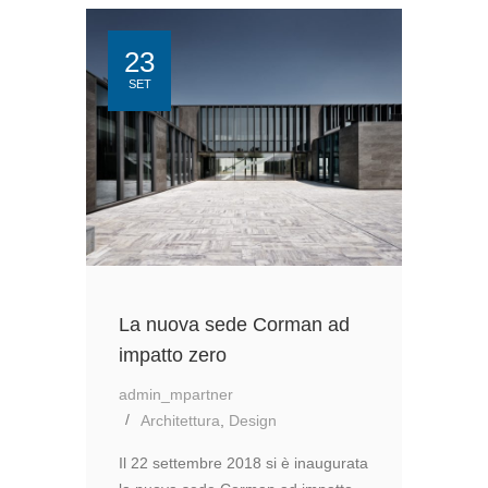
23
SET
La nuova sede Corman ad
impatto zero
admin_mpartner
Architettura
,
Design
Il 22 settembre 2018 si è inaugurata