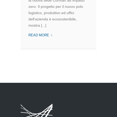
la nuova sede Corman ad impatto
zero. Il progetto per il nuovo polo
logistico, produttivo ed uffici
dell’azienda è ecosostenibile,
mostra [...]
LA
READ MORE
NUOVA
SEDE
CORMAN
AD
IMPATTO
ZERO