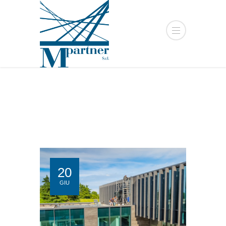
20
GIU