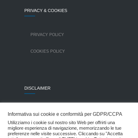
PRIVACY & COOKIES
PRIVACY POLICY
COOKIES POLICY
DISCLAIMER
Alcune immagini sono state utilizzate per gentile
Informativa sui cookie e conformità per GDPR/CCPA
concessione della Colombo Costruzioni SpA.
Utilizziamo i cookie sul nostro sito Web per offrirti una
© Mpartner Srl
migliore esperienza di navigazione, memorizzando le tue
preferenze nelle visite successive. Cliccando su "Accetta