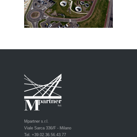
Mpartner s.r.l.
Viale Sarca 336/F - Milano
Tel. +39.02.36.56.43.77