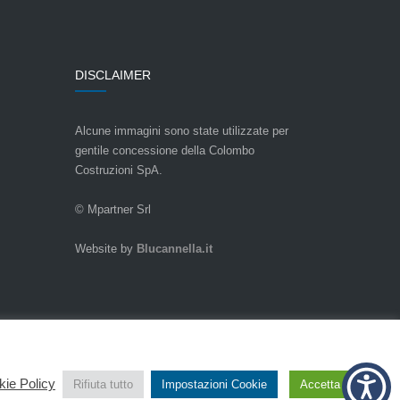
DISCLAIMER
Alcune immagini sono state utilizzate per
gentile concessione della Colombo
Costruzioni SpA.
© Mpartner Srl
Website by
Blucannella.it
ie Policy
Rifiuta tutto
Impostazioni Cookie
Accetta tutto