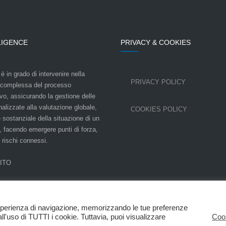
LIGENCE
PRIVACY & COOKIES
è in grado di intervenire nella
PRIVACY POLICY
 complessa del processo
ivo, assicurando la gestione delle
inalizzate alla valutazione globale,
COOKIES POLICY
 sostanziale della situazione di un
 facendo emergere punti di forza,
e rischi connessi.
SITO
e esperienza di navigazione, memorizzando le tue preferenze
ll'uso di TUTTI i cookie. Tuttavia, puoi visualizzare
Cook