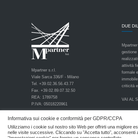
DUE DI
Mpartner 
gestione
realizzat
attività f
Mpartner s.r.l.
formale e
Viale Sarca 336/F - Milano
immobile,
Tel. +39.02.36.56.43.77
criticità 
Fax. +39.02.89.07.32.50
REA: 1789758
VAI AL 
P.IVA: 05018220961
Informativa sui cookie e conformità per GDPR/CCPA
Utilizziamo i cookie sul nostro sito Web per offrirti una miglior
nelle visite successive. Cliccando su "Accetta tutto", acconsenti a