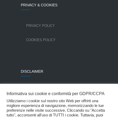
PRIVACY & COOKIES
PRIVACY POLICY
COOKIES POLICY
DISCLAIMER
Alcune immagini sono state utilizzate per gentile
Informativa sui cookie e conformità per GDPR/CCPA
concessione della Colombo Costruzioni SpA.
Utilizziamo i cookie sul nostro sito Web per offrirti una
© Mpartner Srl
migliore esperienza di navigazione, memorizzando le tue
preferenze nelle visite successive. Cliccando su "Accetta
tutto", acconsenti all'uso di TUTTI i cookie. Tuttavia, puoi
Website by
Blucannella.it