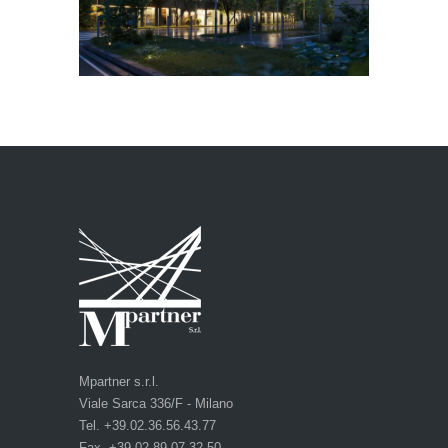
Mpartner s.r.l.
Viale Sarca 336/F - Milano
Tel. +39.02.36.56.43.77
Fax. +39.02.89.07.32.50